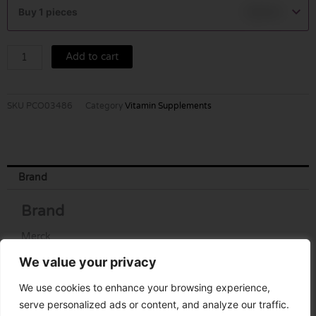
TABLETS
Buy 1 pieces
฿
50.00
10'S
quantity
Add to cart
SKU
PCO03486
Category
Vitamin Supplements
Brand
Brand
Merck
We value your privacy
We use cookies to enhance your browsing experience,
serve personalized ads or content, and analyze our traffic.