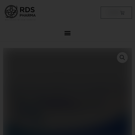
Skip
to
Cart
฿
0.00
content