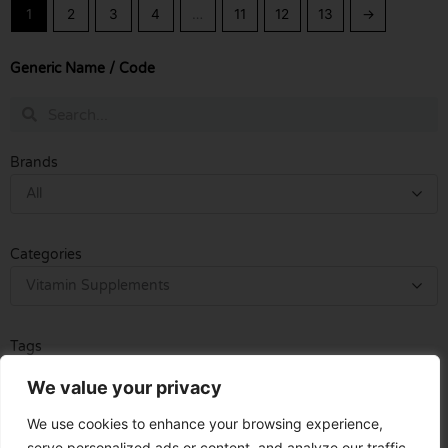
฿490.00
1
2
3
4
…
11
12
13
→
Generic Name / Code
Search
Search
Brands
All
Categories
Vitamin Supplements
Tags
All
We value your privacy
We use cookies to enhance your browsing experience,
serve personalized ads or content, and analyze our traffic.