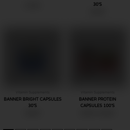
30’S
฿
175.00
฿
259.00
This
product
has
multiple
variants.
The
options
may
be
chosen
Vitamin Supplements
Vitamin Supplements
on
BANNER BRIGHT CAPSULES
BANNER PROTEIN
the
30’S
CAPSULES 100’S
product
Price
฿
269.00
฿
169.00
–
฿
490.00
page
range:
฿169.00
through