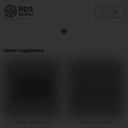
Skip
to
Cart
฿
0.00
content
Vitamin Supplements
Vitamin Supplements
Vitamin Supplements