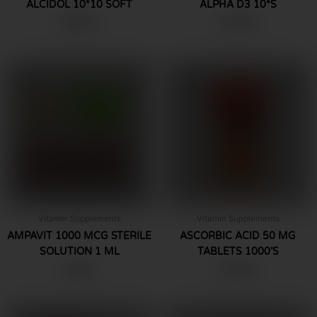
ALCIDOL 10*10 SOFT
ALPHA D3 10*S
฿
590.00
฿
149.00
Vitamin Supplements
Vitamin Supplements
AMPAVIT 1000 MCG STERILE
ASCORBIC ACID 50 MG
SOLUTION 1 ML
TABLETS 1000’S
฿
60.00
฿
180.00