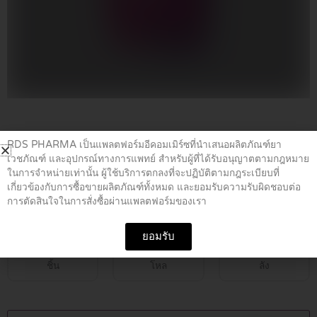
Home
/
Vitamin Supplements
/ NB CALCIUM 600+D 60’S
RDS PHARMA เป็นแพลตฟอร์มอีคอมเมิร์ซที่นำเสนอผลิตภัณฑ์ยา
เวชภัณฑ์ และอุปกรณ์ทางการแพทย์ สำหรับผู้ที่ได้รับอนุญาตตามกฎหมาย
ในการจำหน่ายเท่านั้น ผู้ใช้บริการตกลงที่จะปฏิบัติตามกฎระเบียบที่
NB CALCIUM 600+D 60’S
เกี่ยวข้องกับการซื้อขายผลิตภัณฑ์ทั้งหมด และยอมรับความรับผิดชอบต่อ
การตัดสินใจในการสั่งซื้อผ่านแพลตฟอร์มของเรา
฿
390.00
ยอมรับ
ชิ้น
โหล
ลัง
NB