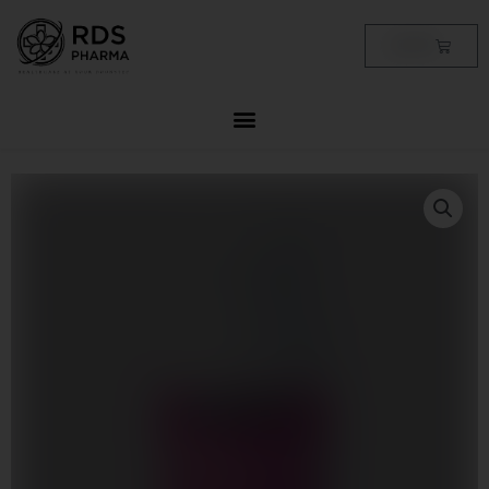
Skip
to
Cart
฿
0.00
content