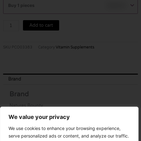
CALCIUM
Buy 1 pieces
฿
390.00
600+D
60'S
quantity
Add to cart
SKU
PCO03383
Category
Vitamin Supplements
Brand
Brand
Natures Bounty
We value your privacy
We use cookies to enhance your browsing experience,
serve personalized ads or content, and analyze our traffic.