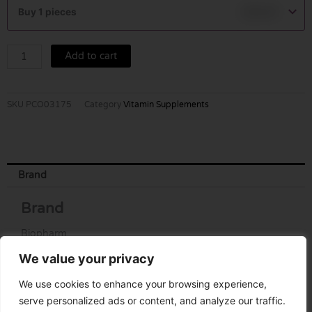
GUMMY
Buy 1 pieces
฿
55.00
60G.
quantity
Add to cart
SKU
PCO03175
Category
Vitamin Supplements
Brand
Brand
Biopharm
We value your privacy
We use cookies to enhance your browsing experience,
serve personalized ads or content, and analyze our traffic.