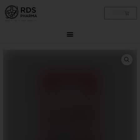
Skip
to
Cart
฿
0.00
content