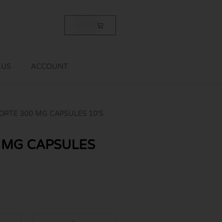
Cart
฿
0.00
 US
ACCOUNT
FORTE 300 MG CAPSULES 10’S
0 MG CAPSULES