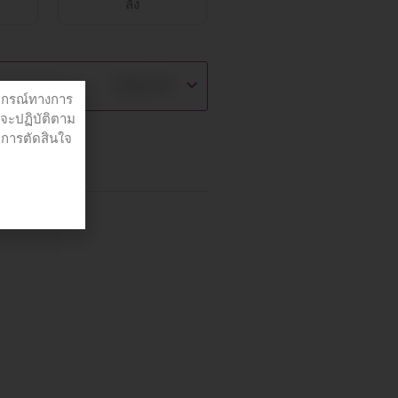
ลัง
฿
690.00
ปกรณ์ทางการ
่จะปฏิบัติตาม
อการตัดสินใจ
nts