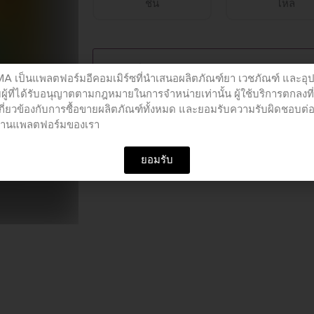
ชิ้น
โหล
ESSENTIALE
FORTE
Buy 1 pieces
300
เป็นแพลตฟอร์มอีคอมเมิร์ซที่นำเสนอผลิตภัณฑ์ยา เวชภัณฑ์ และอุ
MG
ผู้ที่ได้รับอนุญาตตามกฎหมายในการจำหน่ายเท่านั้น ผู้ใช้บริการตกลงที
CAPSULES
เกี่ยวข้องกับการซื้อขายผลิตภัณฑ์ทั้งหมด และยอมรับความรับผิดชอบต่
Add to cart
อผ่านแพลตฟอร์มของเรา
10'S
quantity
ยอมรับ
SKU
PCO01673
Category
Vitamin Suppleme