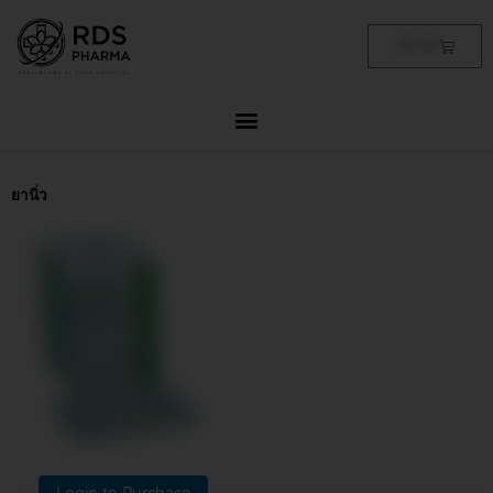
Skip
to
Cart
฿
0.00
content
ยานิ่ว