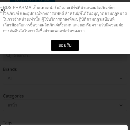
Login to Purchase
RDS PHARMA เป็นแพลตฟอร์มอีคอมเมิร์ซที่นำเสนอผลิตภัณฑ์ยา
ยานิ่ว
เวชภัณฑ์ และอุปกรณ์ทางการแพทย์ สำหรับผู้ที่ได้รับอนุญาตตามกฎหมาย
URSOLIN 250 MG CAPSULES
ในการจำหน่ายเท่านั้น ผู้ใช้บริการตกลงที่จะปฏิบัติตามกฎระเบียบที่
10’S
เกี่ยวข้องกับการซื้อขายผลิตภัณฑ์ทั้งหมด และยอมรับความรับผิดชอบต่อ
฿
99.00
การตัดสินใจในการสั่งซื้อผ่านแพลตฟอร์มของเรา
Generic Name / Code
ยอมรับ
Search
Search
Brands
All
Categories
ยานิ่ว
Tags