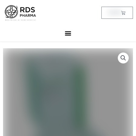
Skip
to
Cart
฿
0.00
content