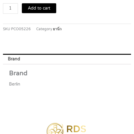
10'S
Add to cart
quantity
SKU
PCO05226
Category
ยานิ่ว
Brand
Brand
Berlin