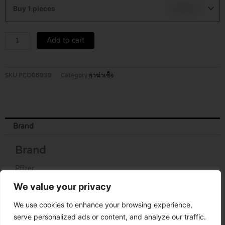
250
Buy 1 pieces
฿
490.00
MG
TABLETS
6'S
Add to cart
quantity
SKU
PCO08939
Category
ยาฆ่าเชื้อ
Brand
Brand
Pfizer
We value your privacy
We use cookies to enhance your browsing experience,
serve personalized ads or content, and analyze our traffic.