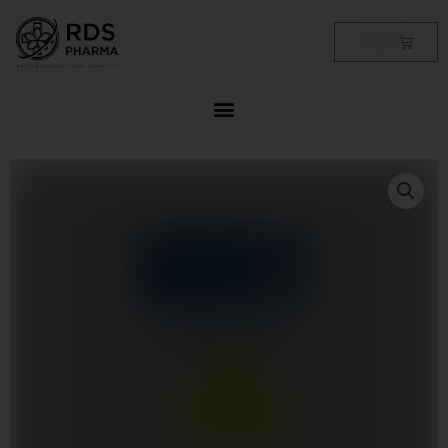
Skip
to
Cart
฿
0.00
content