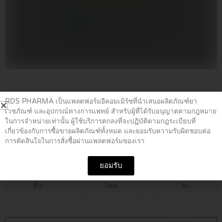
Home
/
ยาฆ่าเชื้อ
/ ZITHROMAX 250 MG TABLETS 6’S
RDS PHARMA เป็นแพลตฟอร์มอีคอมเมิร์ซที่นำเสนอผลิตภัณฑ์ยา
เวชภัณฑ์ และอุปกรณ์ทางการแพทย์ สำหรับผู้ที่ได้รับอนุญาตตามกฎหมาย
ในการจำหน่ายเท่านั้น ผู้ใช้บริการตกลงที่จะปฏิบัติตามกฎระเบียบที่
ZITHROMAX 250 MG TABLETS 6’S
เกี่ยวข้องกับการซื้อขายผลิตภัณฑ์ทั้งหมด และยอมรับความรับผิดชอบต่อ
การตัดสินใจในการสั่งซื้อผ่านแพลตฟอร์มของเรา
฿
490.00
ยอมรับ
ชิ้น
โหล
ลัง
ZITHROMAX