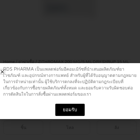
Home
/
ยาฆ่าเชื้อ
/ ZITHROMAX 200 MG/5 ML DRY SYRUP 15 ML
RDS PHARMA เป็นแพลตฟอร์มอีคอมเมิร์ซที่นำเสนอผลิตภัณฑ์ยา
เวชภัณฑ์ และอุปกรณ์ทางการแพทย์ สำหรับผู้ที่ได้รับอนุญาตตามกฎหมาย
ZITHROMAX 200 MG/5 ML DRY
ในการจำหน่ายเท่านั้น ผู้ใช้บริการตกลงที่จะปฏิบัติตามกฎระเบียบที่
เกี่ยวข้องกับการซื้อขายผลิตภัณฑ์ทั้งหมด และยอมรับความรับผิดชอบต่อ
SYRUP 15 ML
การตัดสินใจในการสั่งซื้อผ่านแพลตฟอร์มของเรา
฿
269.00
ยอมรับ
ชิ้น
โหล
ลัง