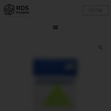
Skip
to
Cart
฿
0.00
content