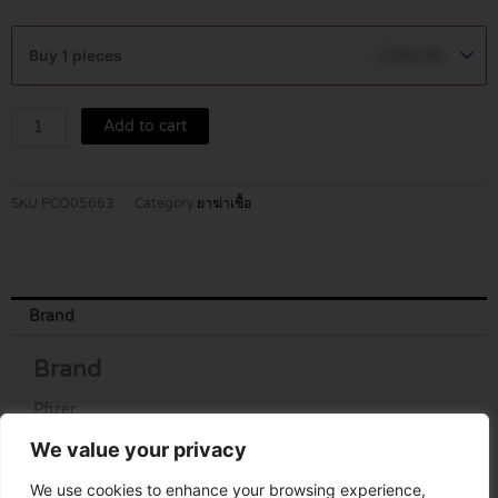
ZITHROMAX
200
Buy 1 pieces
฿
269.00
MG/5
ML
DRY
Add to cart
SYRUP
15
ML
SKU
PCO05663
Category
ยาฆ่าเชื้อ
quantity
Brand
Brand
Pfizer
We value your privacy
We use cookies to enhance your browsing experience,