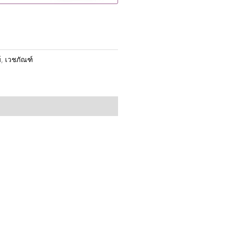
์
,
เวชภัณฑ์