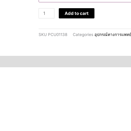
วัด
ออกซิเจน
Add to cart
ปลาย
นิ้ว
quantity
SKU
PCU01138
Categories
อุปกรณ์ทางการแพทย