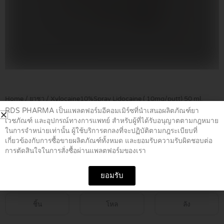
Home
/
ยาชา
/ Xylocaine10%Spray Lidocaine ( 10mg/putt) 50 ml.
RDS PHARMA เป็นแพลตฟอร์มอีคอมเมิร์ซที่นำเสนอผลิตภัณฑ์ยา
เวชภัณฑ์ และอุปกรณ์ทางการแพทย์ สำหรับผู้ที่ได้รับอนุญาตตามกฎหมาย
Xylocaine10%Spray Lidocaine (
ในการจำหน่ายเท่านั้น ผู้ใช้บริการตกลงที่จะปฏิบัติตามกฎระเบียบที่
เกี่ยวข้องกับการซื้อขายผลิตภัณฑ์ทั้งหมด และยอมรับความรับผิดชอบต่อ
10mg/putt) 50 ml.
การตัดสินใจในการสั่งซื้อผ่านแพลตฟอร์มของเรา
฿
690.00
ยอมรับ
ชิ้น
โหล
ลัง