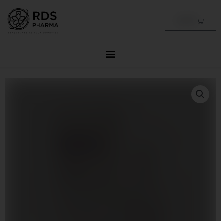
Skip
to
Cart
฿
0.00
content