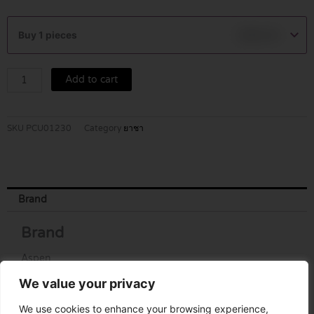
Xylocaine10%Spray
Lidocaine
Buy 1 pieces
฿
690.00
(
10mg/putt)
50
Add to cart
ml.
quantity
SKU
PCU01230
Category
ยาชา
Brand
Brand
Aspen
We value your privacy
We use cookies to enhance your browsing experience,