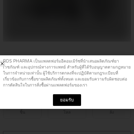
Home
/
เวชภัณฑ์
/ WHEELCHAIRวีลแชร์ เขียว5200
RDS PHARMA เป็นแพลตฟอร์มอีคอมเมิร์ซที่นำเสนอผลิตภัณฑ์ยา
เวชภัณฑ์ และอุปกรณ์ทางการแพทย์ สำหรับผู้ที่ได้รับอนุญาตตามกฎหมาย
ในการจำหน่ายเท่านั้น ผู้ใช้บริการตกลงที่จะปฏิบัติตามกฎระเบียบที่
WHEELCHAIRวีลแชร์ เขียว5200
เกี่ยวข้องกับการซื้อขายผลิตภัณฑ์ทั้งหมด และยอมรับความรับผิดชอบต่อ
การตัดสินใจในการสั่งซื้อผ่านแพลตฟอร์มของเรา
฿
6,400.00
ยอมรับ
ชิ้น
โหล
ลัง
WHEELCHAIRวีล