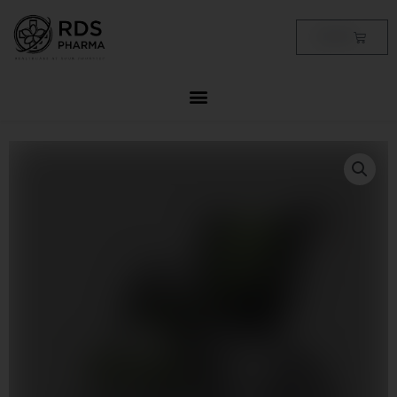
Skip
to
Cart
฿
0.00
content