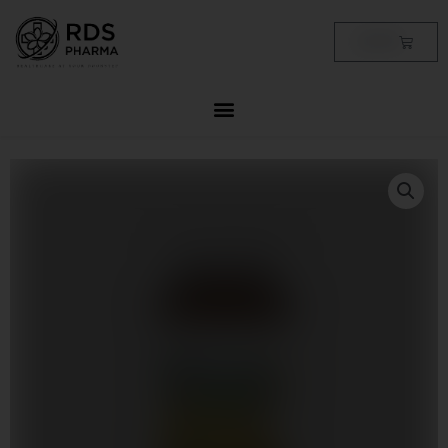
Skip
to
Cart
฿
0.00
content