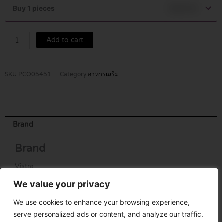
&
Buy 1 pieces
฿
390.00
GERM
OIL
40'S.
Add to cart
quantity
SKU
PCO05451
Category
อาหารเสริม
Brand
Brand
Vistra
We value your privacy
We use cookies to enhance your browsing experience,
serve personalized ads or content, and analyze our traffic.