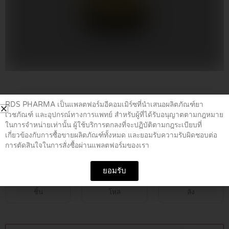
Home
/
อาหารเสริม
/ VIST.RICE & GERM OIL 40’S.
RDS PHARMA เป็นแพลตฟอร์มอีคอมเมิร์ซที่นำเสนอผลิตภัณฑ์ยา
เวชภัณฑ์ และอุปกรณ์ทางการแพทย์ สำหรับผู้ที่ได้รับอนุญาตตามกฎหมาย
ในการจำหน่ายเท่านั้น ผู้ใช้บริการตกลงที่จะปฏิบัติตามกฎระเบียบที่
VIST.RICE & GERM OIL 40’S.
เกี่ยวข้องกับการซื้อขายผลิตภัณฑ์ทั้งหมด และยอมรับความรับผิดชอบต่อ
การตัดสินใจในการสั่งซื้อผ่านแพลตฟอร์มของเรา
฿
390.00
ยอมรับ
ชิ้น
โหล
ลัง
VIST.RICE