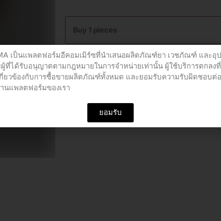
VCARE
face
Buy 1 pieces
mask
50pcs
เป็นแพลตฟอร์มอีคอมเมิร์ซที่นำเสนอผลิตภัณฑ์ยา เวชภัณฑ์ และอุ
quantity
Add to cart
ผู้ที่ได้รับอนุญาตตามกฎหมายในการจำหน่ายเท่านั้น ผู้ใช้บริการตกลงที
เกี่ยวข้องกับการซื้อขายผลิตภัณฑ์ทั้งหมด และยอมรับความรับผิดชอบต่
อผ่านแพลตฟอร์มของเรา
SKU
PCU00481
Category
หน้ากากอนามัย
ยอมรับ