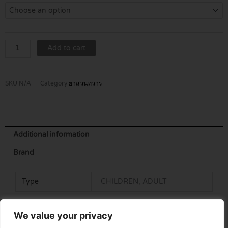
ENEMA
FOR
USE
quantity
Add to cart
SKU
N/A
Category
ยาสวนทวาร
Additional information
Brand
Type
CHILDREN, ADULT
We value your privacy