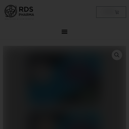
Skip
to
Cart
฿
0.00
content