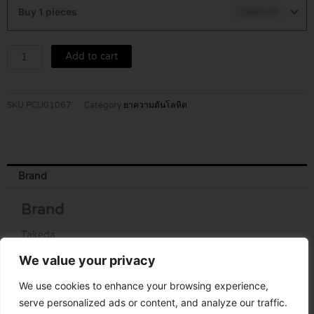
8/5
Buy 1 pieces
฿
390.00
MG
3*10TAB
quantity
Add to cart
SKU
PCU01067
Category
ยาความดันโลหิต
Brand
Brand
Takeda
We value your privacy
We use cookies to enhance your browsing experience,
serve personalized ads or content, and analyze our traffic.