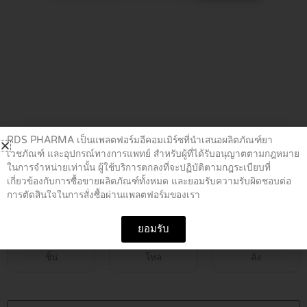
Home
/
ยาความดันโลหิต
/ UNISIA 8/5 MG 3*10TAB
RDS PHARMA เป็นแพลตฟอร์มอีคอมเมิร์ซที่นำเสนอผลิตภัณฑ์ยา
เวชภัณฑ์ และอุปกรณ์ทางการแพทย์ สำหรับผู้ที่ได้รับอนุญาตตามกฎหมาย
ในการจำหน่ายเท่านั้น ผู้ใช้บริการตกลงที่จะปฏิบัติตามกฎระเบียบที่
UNISIA 8/5 MG 3*10TAB
เกี่ยวข้องกับการซื้อขายผลิตภัณฑ์ทั้งหมด และยอมรับความรับผิดชอบต่อ
การตัดสินใจในการสั่งซื้อผ่านแพลตฟอร์มของเรา
฿
390.00
ยอมรับ
ชิ้น
โหล
ลัง
UNISIA