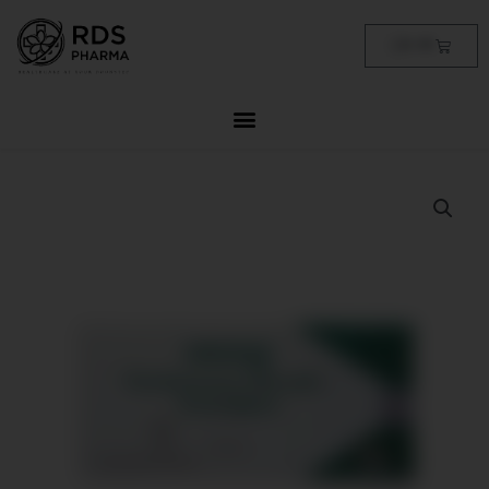
Skip
to
Cart
฿
0.00
content