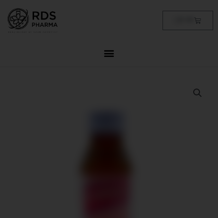
Skip
to
Cart
฿
0.00
content