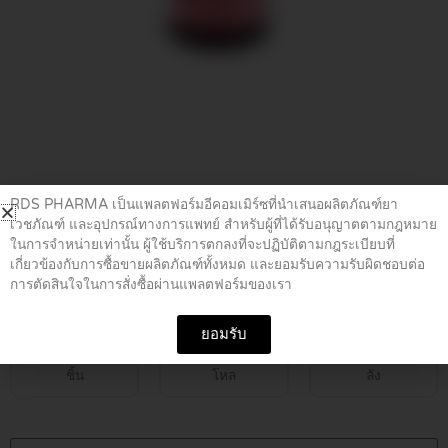
Home
/
ยาฆ่าเชื้อ
/ UNIRAX SYRUP 60 ML
RDS PHARMA เป็นแพลตฟอร์มอีคอมเมิร์ซที่นำเสนอผลิตภัณฑ์ยา
เวชภัณฑ์ และอุปกรณ์ทางการแพทย์ สำหรับผู้ที่ได้รับอนุญาตตามกฎหมาย
ในการจำหน่ายเท่านั้น ผู้ใช้บริการตกลงที่จะปฏิบัติตามกฎระเบียบที่
UNIRAX SYRUP 60 ML
เกี่ยวข้องกับการซื้อขายผลิตภัณฑ์ทั้งหมด และยอมรับความรับผิดชอบต่อ
การตัดสินใจในการสั่งซื้อผ่านแพลตฟอร์มของเรา
฿
69.00
ยอมรับ
ชิ้น
โหล
ลัง
UNIRAX