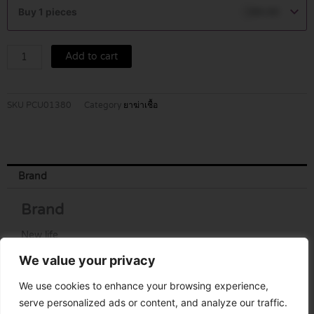
SYRUP
Buy 1 pieces
฿
69.00
60
ML
quantity
Add to cart
SKU
PCU01380
Category
ยาฆ่าเชื้อ
Brand
Brand
New life
We value your privacy
We use cookies to enhance your browsing experience,
serve personalized ads or content, and analyze our traffic.