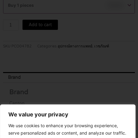
BALL
Buy 1 pieces
฿
79.00
NO.1
quantity
Add to cart
SKU
PCO04782
Categories
อุปกรณ์ทางการแพทย์
,
เวชภัณฑ์
Brand
Brand
Canton
We value your privacy
We use cookies to enhance your browsing experience,
serve personalized ads or content, and analyze our traffic.