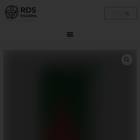
Skip
to
Cart
฿
0.00
content