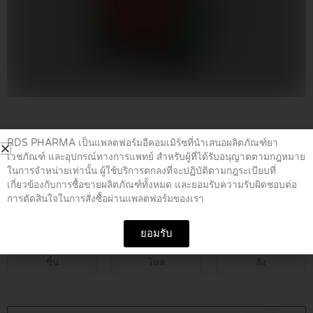
Home
/
อุปกรณ์ทางการแพทย์
/ SYRINGE BALL NO.1
RDS PHARMA เป็นแพลตฟอร์มอีคอมเมิร์ซที่นำเสนอผลิตภัณฑ์ยา
เวชภัณฑ์ และอุปกรณ์ทางการแพทย์ สำหรับผู้ที่ได้รับอนุญาตตามกฎหมาย
ในการจำหน่ายเท่านั้น ผู้ใช้บริการตกลงที่จะปฏิบัติตามกฎระเบียบที่
SYRINGE BALL NO.1
เกี่ยวข้องกับการซื้อขายผลิตภัณฑ์ทั้งหมด และยอมรับความรับผิดชอบต่อ
การตัดสินใจในการสั่งซื้อผ่านแพลตฟอร์มของเรา
฿
79.00
ยอมรับ
ชิ้น
โหล
ลัง
SYRINGE