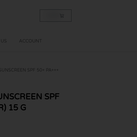
Cart
฿
0.00
 US
ACCOUNT
SUNSCREEN SPF 50+ PA+++
UNSCREEN SPF
) 15 G