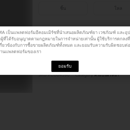
ชิ้น
โหล
SMOOTH
E
เป็นแพลตฟอร์มอีคอมเมิร์ซที่นำเสนอผลิตภัณฑ์ยา เวชภัณฑ์ และอุ
Buy 1 pieces
PHYSICAL-
ผู้ที่ได้รับอนุญาตตามกฎหมายในการจำหน่ายเท่านั้น ผู้ใช้บริการตกลงที
SUNSCREEN
เกี่ยวข้องกับการซื้อขายผลิตภัณฑ์ทั้งหมด และยอมรับความรับผิดชอบต่
อผ่านแพลตฟอร์มของเรา
SPF
Add to cart
50+
PA+++
ยอมรับ
(BEIGE
SKU
PCO04590
Category
ครีมบนผิวหน้า
COLOR)
15
G
quantity