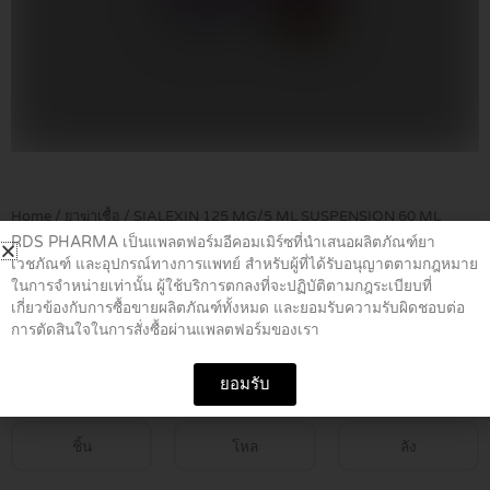
Home
/
ยาฆ่าเชื้อ
/ SIALEXIN 125 MG/5 ML SUSPENSION 60 ML
RDS PHARMA เป็นแพลตฟอร์มอีคอมเมิร์ซที่นำเสนอผลิตภัณฑ์ยา
เวชภัณฑ์ และอุปกรณ์ทางการแพทย์ สำหรับผู้ที่ได้รับอนุญาตตามกฎหมาย
SIALEXIN 125 MG/5 ML
ในการจำหน่ายเท่านั้น ผู้ใช้บริการตกลงที่จะปฏิบัติตามกฎระเบียบที่
เกี่ยวข้องกับการซื้อขายผลิตภัณฑ์ทั้งหมด และยอมรับความรับผิดชอบต่อ
SUSPENSION 60 ML
การตัดสินใจในการสั่งซื้อผ่านแพลตฟอร์มของเรา
฿
80.00
ยอมรับ
ชิ้น
โหล
ลัง