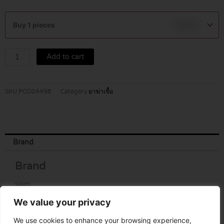
SIALEXIN
125
Buy 1 pieces
฿
80.00
MG/5
ML
SUSPENSION
Add to cart
60
ML
quantity
SKU
PCO04498
Category
ยาฆ่าเชื้อ
Brand
Brand
siam
We value your privacy
We use cookies to enhance your browsing experience,