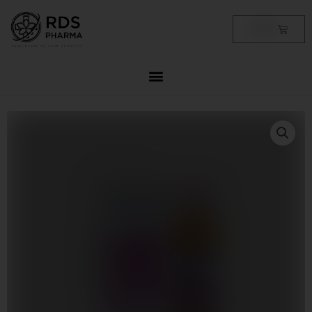
Skip
to
Cart
฿
0.00
content