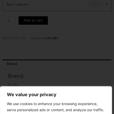
0.5mg
Buy 1 pieces
฿
39.00
quantity
Add to cart
SKU
PCU01182
Category
ยาต้านชัก
Brand
Brand
Roche
We value your privacy
We use cookies to enhance your browsing experience,
serve personalized ads or content, and analyze our traffic.