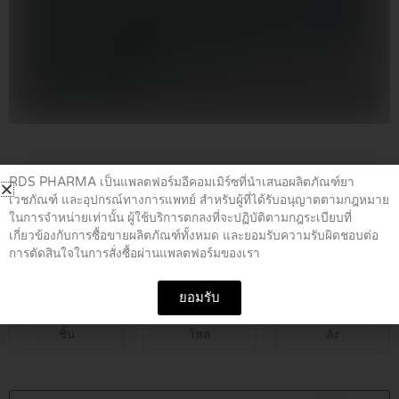
Home
/
ยาต้านชัก
/ Rivotil 0.5mg
RDS PHARMA เป็นแพลตฟอร์มอีคอมเมิร์ซที่นำเสนอผลิตภัณฑ์ยา
เวชภัณฑ์ และอุปกรณ์ทางการแพทย์ สำหรับผู้ที่ได้รับอนุญาตตามกฎหมาย
ในการจำหน่ายเท่านั้น ผู้ใช้บริการตกลงที่จะปฏิบัติตามกฎระเบียบที่
Rivotil 0.5mg
เกี่ยวข้องกับการซื้อขายผลิตภัณฑ์ทั้งหมด และยอมรับความรับผิดชอบต่อ
การตัดสินใจในการสั่งซื้อผ่านแพลตฟอร์มของเรา
฿
39.00
ยอมรับ
ชิ้น
โหล
ลัง
Rivotil