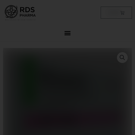
Skip
to
Cart
฿
0.00
content