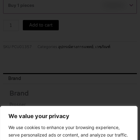
PB-
Buy 1 pieces
฿
1,990.00
100
quantity
Add to cart
SKU
PCU01357
Categories
อุปกรณ์ทางการแพทย์
,
เวชภัณฑ์
Brand
Brand
Prosper
We value your privacy
We use cookies to enhance your browsing experience,
serve personalized ads or content, and analyze our traffic.