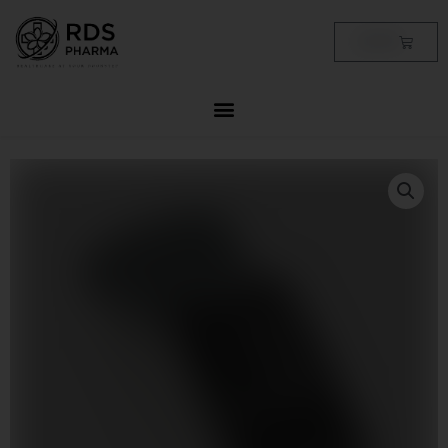
Skip
to
Cart
฿
0.00
content