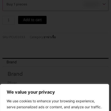
Dry
Buy 1 pieces
฿
349.00
125mg
30ml
quantity
Add to cart
SKU
PCU01033
Category
ยาฆ่าเชื้อ
Brand
Brand
Pfizer
We value your privacy
We use cookies to enhance your browsing experience,
serve personalized ads or content, and analyze our traffic.