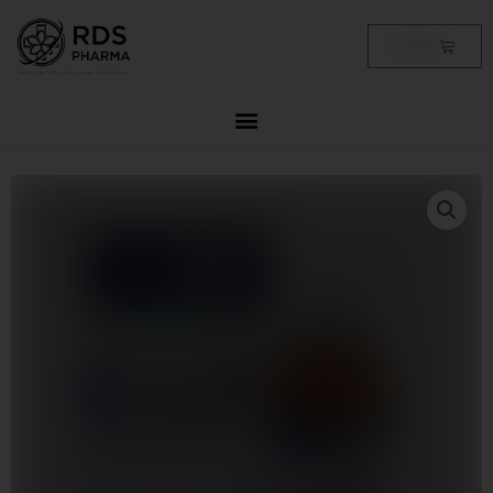
Skip
to
Cart
฿
0.00
content