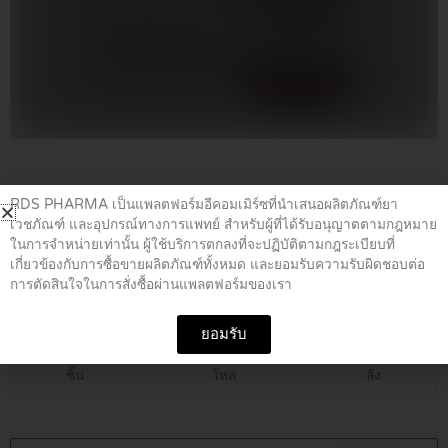
Home
/
ยาฆ่าเชื้อ
/ OMNICEF Dry 125mg 30ml
RDS PHARMA เป็นแพลตฟอร์มอีคอมเมิร์ซที่นำเสนอผลิตภัณฑ์ยา
เวชภัณฑ์ และอุปกรณ์ทางการแพทย์ สำหรับผู้ที่ได้รับอนุญาตตามกฎหมาย
ในการจำหน่ายเท่านั้น ผู้ใช้บริการตกลงที่จะปฏิบัติตามกฎระเบียบที่
OMNICEF Dry 125mg 30ml
เกี่ยวข้องกับการซื้อขายผลิตภัณฑ์ทั้งหมด และยอมรับความรับผิดชอบต่อ
การตัดสินใจในการสั่งซื้อผ่านแพลตฟอร์มของเรา
฿
349.00
ยอมรับ
ชิ้น
โหล
ลัง
OMNICEF