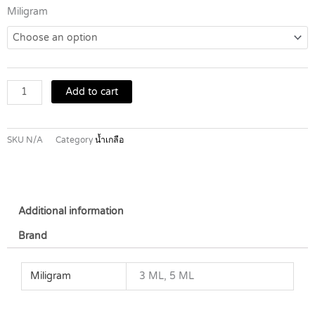
NSS
Miligram
0.9%
Sodium
Chloride
1
ซอง
Add to cart
=
5
หลอด
SKU
N/A
Category
น้ำเกลือ
quantity
Additional information
Brand
Miligram
3 ML, 5 ML