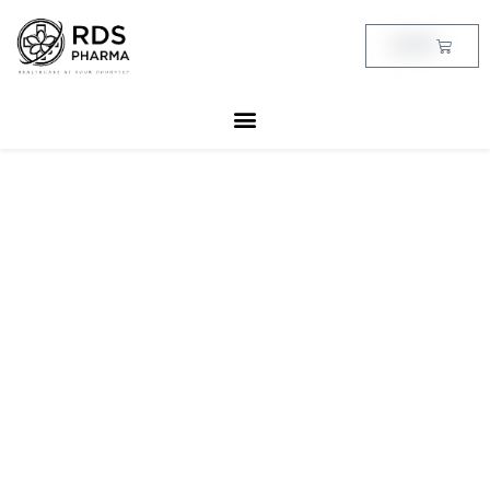
Skip
to
Cart
฿
0.00
content