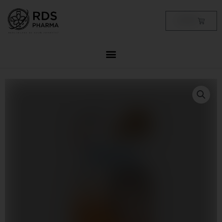
Skip
to
Cart
฿
0.00
content