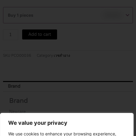
NEXCARE
ACNE
Buy 1 pieces
฿
130.00
DRESSING
THIN
VERSION
Add to cart
18
ชิ้น
quantity
SKU
PCO00036
Category
เวชสำอาง
Brand
Brand
Nexcare
We value your privacy
We use cookies to enhance your browsing experience,