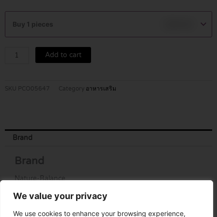
NATURE
BALANCE
Buy 1 pieces
฿
250.00
ZINC
CAPSULES
90'S
Add to cart
quantity
SKU
PCO05647
Category
อาหารเสริม
Brand
Brand
Nature-Balance
We value your privacy
We use cookies to enhance your browsing experience,