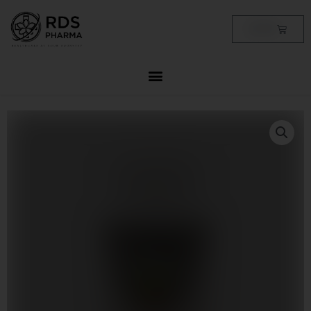
Skip
to
Cart
฿
0.00
content