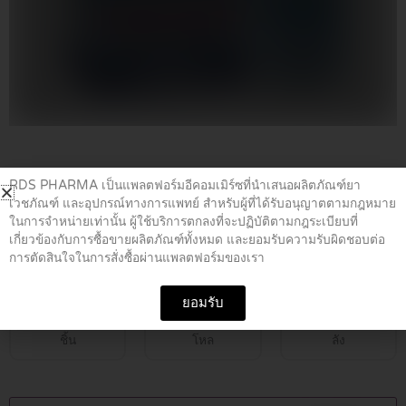
Home
/
ยาหยอดตา
/ NAPHCON-A 15 ML
RDS PHARMA เป็นแพลตฟอร์มอีคอมเมิร์ซที่นำเสนอผลิตภัณฑ์ยา
เวชภัณฑ์ และอุปกรณ์ทางการแพทย์ สำหรับผู้ที่ได้รับอนุญาตตามกฎหมาย
ในการจำหน่ายเท่านั้น ผู้ใช้บริการตกลงที่จะปฏิบัติตามกฎระเบียบที่
NAPHCON-A 15 ML
เกี่ยวข้องกับการซื้อขายผลิตภัณฑ์ทั้งหมด และยอมรับความรับผิดชอบต่อ
การตัดสินใจในการสั่งซื้อผ่านแพลตฟอร์มของเรา
฿
129.00
ยอมรับ
ชิ้น
โหล
ลัง
NAPHCON-