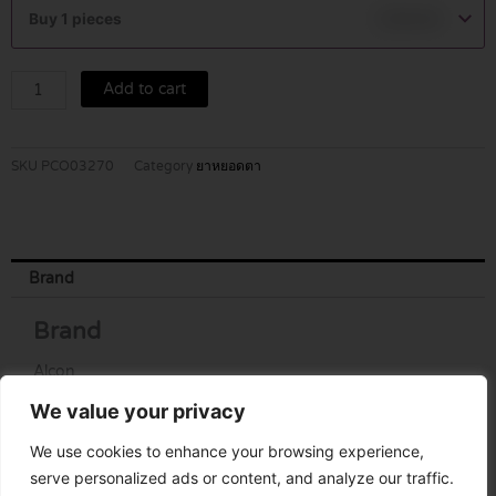
A
Buy 1 pieces
฿
129.00
15
ML
quantity
Add to cart
SKU
PCO03270
Category
ยาหยอดตา
Brand
Brand
Alcon
We value your privacy
We use cookies to enhance your browsing experience,
serve personalized ads or content, and analyze our traffic.