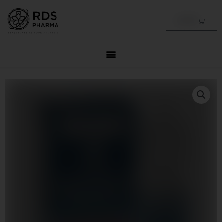
Skip
to
Cart
฿
0.00
content