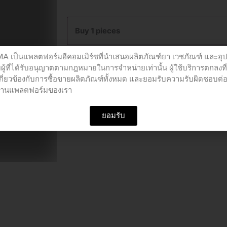
Namthip
WAter
Buy 1 pieces
550ml
quantity
เป็นแพลตฟอร์มอีคอมเมิร์ซที่นำเสนอผลิตภัณฑ์ยา เวชภัณฑ์ และอุ
Add to cart
ผู้ที่ได้รับอนุญาตตามกฎหมายในการจำหน่ายเท่านั้น ผู้ใช้บริการตกลงที
เกี่ยวข้องกับการซื้อขายผลิตภัณฑ์ทั้งหมด และยอมรับความรับผิดชอบต่
อผ่านแพลตฟอร์มของเรา
SKU
PCU01018
Category
เครื่องดืม
ยอมรับ