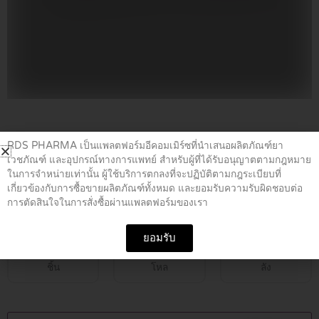
Home
/
ยาคุมกำเนิด
/ MINNY TABLETS 28’S
RDS PHARMA เป็นแพลตฟอร์มอีคอมเมิร์ซที่นำเสนอผลิตภัณฑ์ยา
เวชภัณฑ์ และอุปกรณ์ทางการแพทย์ สำหรับผู้ที่ได้รับอนุญาตตามกฎหมาย
ในการจำหน่ายเท่านั้น ผู้ใช้บริการตกลงที่จะปฏิบัติตามกฎระเบียบที่
MINNY TABLETS 28’S
เกี่ยวข้องกับการซื้อขายผลิตภัณฑ์ทั้งหมด และยอมรับความรับผิดชอบต่อ
การตัดสินใจในการสั่งซื้อผ่านแพลตฟอร์มของเรา
฿
135.00
ยอมรับ
ชิ้น
โหล
ลัง
MINNY