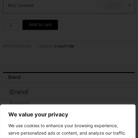
TABLETS
Buy 1 pieces
฿
135.00
28'S
quantity
Add to cart
SKU
PCO03104
Category
ยาคุมกำเนิด
Brand
Brand
Biopharm
We value your privacy
We use cookies to enhance your browsing experience,
serve personalized ads or content, and analyze our traffic.