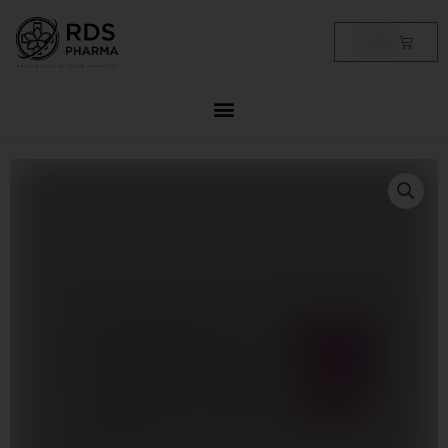
Skip
to
Cart
฿
0.00
content