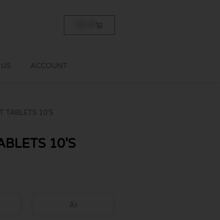
Cart
฿
0.00
 US
ACCOUNT
 TABLETS 10’S
BLETS 10’S
0
ลัง
h