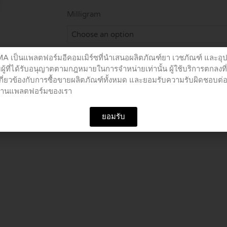
฿1,190.
MEVALOTIN
Milligram
PROTECT
TABLETS
10'S
เป็นแพลตฟอร์มอีคอมเมิร์ซที่นำเสนอผลิตภัณฑ์ยา เวชภัณฑ์ และอุ
quantity
ผู้ที่ได้รับอนุญาตตามกฎหมายในการจำหน่ายเท่านั้น ผู้ใช้บริการตกลงที
Add to cart
เกี่ยวข้องกับการซื้อขายผลิตภัณฑ์ทั้งหมด และยอมรับความรับผิดชอบต่
อผ่านแพลตฟอร์มของเรา
SKU
N/A
Category
ยาคอเลสเตอรอล
ยอมรับ