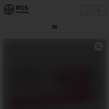
Skip
to
Cart
฿
0.00
content