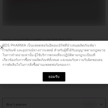
Home
/
ยาคุมกำเนิด
/ MERCILON TABLETS 21’S
RDS PHARMA เป็นแพลตฟอร์มอีคอมเมิร์ซที่นำเสนอผลิตภัณฑ์ยา
เวชภัณฑ์ และอุปกรณ์ทางการแพทย์ สำหรับผู้ที่ได้รับอนุญาตตามกฎหมาย
MERCILON TABLETS 21’S
ในการจำหน่ายเท่านั้น ผู้ใช้บริการตกลงที่จะปฏิบัติตามกฎระเบียบที่
เกี่ยวข้องกับการซื้อขายผลิตภัณฑ์ทั้งหมด และยอมรับความรับผิดชอบต่อ
การตัดสินใจในการสั่งซื้อผ่านแพลตฟอร์มของเรา
฿
159.00
ยอมรับ
ชิ้น
โหล
ลัง
MERCILON
TABLETS
Buy 1 pieces
฿
159.00
21'S