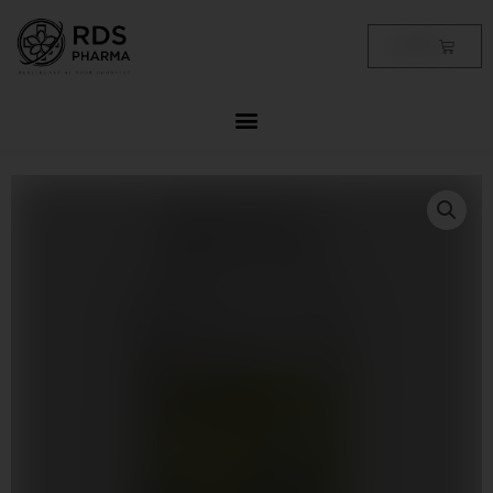
Skip
to
Cart
฿
0.00
content