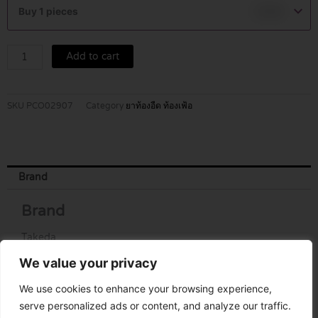
F
Buy 1 pieces
฿
1.00
TABLETS
1000'S
quantity
Add to cart
SKU
PCO02907
Category
ยาท้องอืด ท้องเฟ้อ
Brand
Brand
Takeda
We value your privacy
We use cookies to enhance your browsing experience,
serve personalized ads or content, and analyze our traffic.