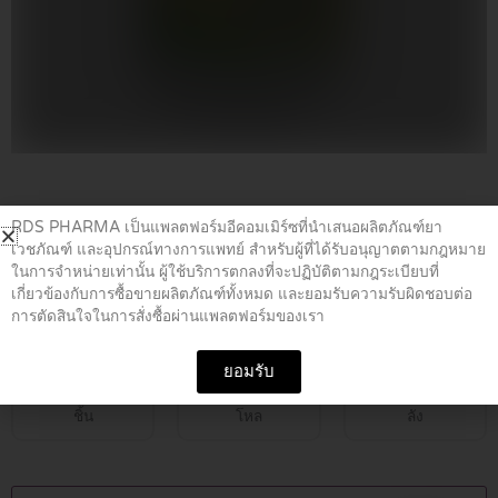
Home
/
ยาท้องอืด ท้องเฟ้อ
/ MAGESTO-F TABLETS 1000’S
RDS PHARMA เป็นแพลตฟอร์มอีคอมเมิร์ซที่นำเสนอผลิตภัณฑ์ยา
เวชภัณฑ์ และอุปกรณ์ทางการแพทย์ สำหรับผู้ที่ได้รับอนุญาตตามกฎหมาย
ในการจำหน่ายเท่านั้น ผู้ใช้บริการตกลงที่จะปฏิบัติตามกฎระเบียบที่
MAGESTO-F TABLETS 1000’S
เกี่ยวข้องกับการซื้อขายผลิตภัณฑ์ทั้งหมด และยอมรับความรับผิดชอบต่อ
การตัดสินใจในการสั่งซื้อผ่านแพลตฟอร์มของเรา
฿
1.00
ยอมรับ
ชิ้น
โหล
ลัง
MAGESTO-