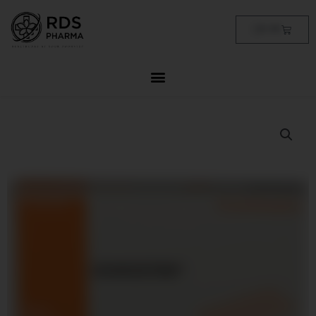
Skip
to
Cart
฿
0.00
content