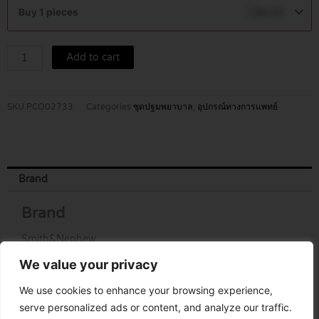
6.4x102MM.
Buy 1 pieces
฿
69.00
quantity
Add to cart
SKU
PCO02733
Categories
ชุดปฐมพยาบาล
,
อุปกรณ์ทางการแพทย์
Brand
Brand
Smith&Nephew
We value your privacy
We use cookies to enhance your browsing experience,
serve personalized ads or content, and analyze our traffic.