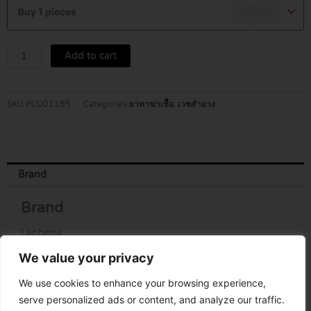
12
Buy 1 pieces
฿
149.00
ML
quantity
Add to cart
SKU
PCU01185
Categories
ยาทาฆ่าเชื้อ
,
เวชสำอาง
Brand
Brand
Lanbena
We value your privacy
We use cookies to enhance your browsing experience,
serve personalized ads or content, and analyze our traffic.