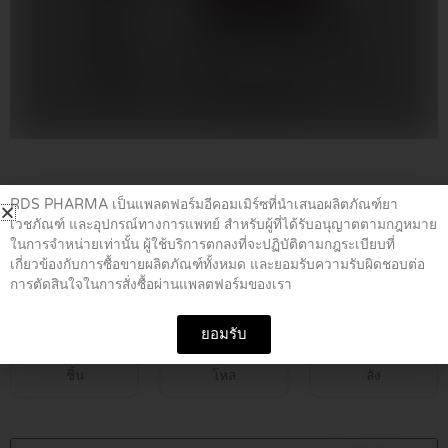
Home
/
เวชสำอาง
/ LANBENA 12 ML
RDS PHARMA เป็นแพลตฟอร์มอีคอมเมิร์ซที่นำเสนอผลิตภัณฑ์ยา
เวชภัณฑ์ และอุปกรณ์ทางการแพทย์ สำหรับผู้ที่ได้รับอนุญาตตามกฎหมาย
ในการจำหน่ายเท่านั้น ผู้ใช้บริการตกลงที่จะปฏิบัติตามกฎระเบียบที่
LANBENA 12 ML
เกี่ยวข้องกับการซื้อขายผลิตภัณฑ์ทั้งหมด และยอมรับความรับผิดชอบต่อ
การตัดสินใจในการสั่งซื้อผ่านแพลตฟอร์มของเรา
฿
149.00
ยอมรับ
ชิ้น
โหล
ลัง
LANBENA