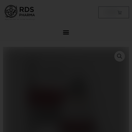
Skip
to
Cart
฿
0.00
content