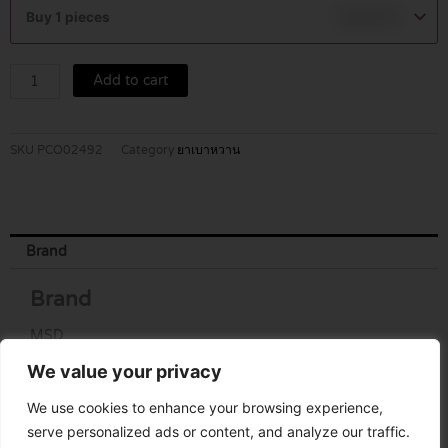
100
Buy 1 pieces
฿
850.00
MG
TABLETS
14'S
Add to cart
quantity
SKU
PCO02492
Category
ยาเบาหวาน
Brand
Brand
MSD
We value your privacy
We use cookies to enhance your browsing experience,
serve personalized ads or content, and analyze our traffic.