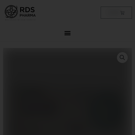
Skip
to
Cart
฿
0.00
content