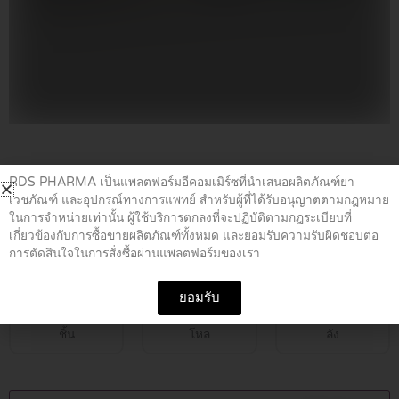
Home
/
ยาเบาหวาน
/ JANUVIA 100 MG TABLETS 14’S
RDS PHARMA เป็นแพลตฟอร์มอีคอมเมิร์ซที่นำเสนอผลิตภัณฑ์ยา
เวชภัณฑ์ และอุปกรณ์ทางการแพทย์ สำหรับผู้ที่ได้รับอนุญาตตามกฎหมาย
ในการจำหน่ายเท่านั้น ผู้ใช้บริการตกลงที่จะปฏิบัติตามกฎระเบียบที่
JANUVIA 100 MG TABLETS 14’S
เกี่ยวข้องกับการซื้อขายผลิตภัณฑ์ทั้งหมด และยอมรับความรับผิดชอบต่อ
การตัดสินใจในการสั่งซื้อผ่านแพลตฟอร์มของเรา
฿
850.00
ยอมรับ
ชิ้น
โหล
ลัง
JANUVIA