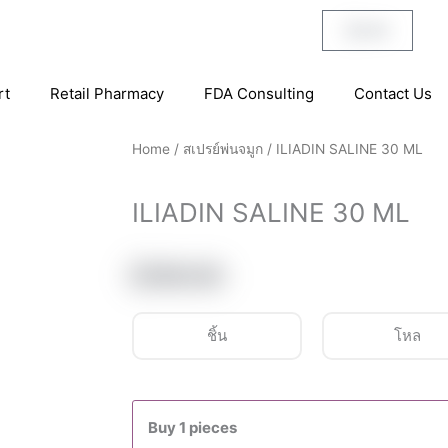
฿
0.00
Cart
rt
Retail Pharmacy
FDA Consulting
Contact Us
Home
/
สเปรย์พ่นจมูก
/ ILIADIN SALINE 30 ML
ILIADIN SALINE 30 ML
฿
169.00
ชิ้น
โหล
ILIADIN
SALINE
Buy 1 pieces
30