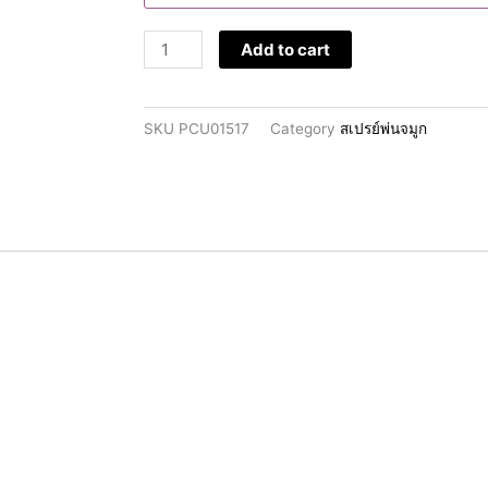
ML
quantity
Add to cart
SKU
PCU01517
Category
สเปรย์พ่นจมูก