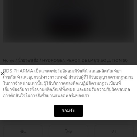
Home
/
น้ำยาฆ่าเชื้อ
/ HYDROGEN PEROXIDE LP 6% SOLUTION 60
ML
RDS PHARMA เป็นแพลตฟอร์มอีคอมเมิร์ซที่นำเสนอผลิตภัณฑ์ยา
เวชภัณฑ์ และอุปกรณ์ทางการแพทย์ สำหรับผู้ที่ได้รับอนุญาตตามกฎหมาย
ในการจำหน่ายเท่านั้น ผู้ใช้บริการตกลงที่จะปฏิบัติตามกฎระเบียบที่
HYDROGEN PEROXIDE LP 6%
เกี่ยวข้องกับการซื้อขายผลิตภัณฑ์ทั้งหมด และยอมรับความรับผิดชอบต่อ
SOLUTION 60 ML
การตัดสินใจในการสั่งซื้อผ่านแพลตฟอร์มของเรา
ยอมรับ
฿
10.00
ชิ้น
โหล
ลัง