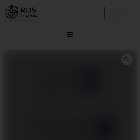
Skip
to
Cart
฿
0.00
content