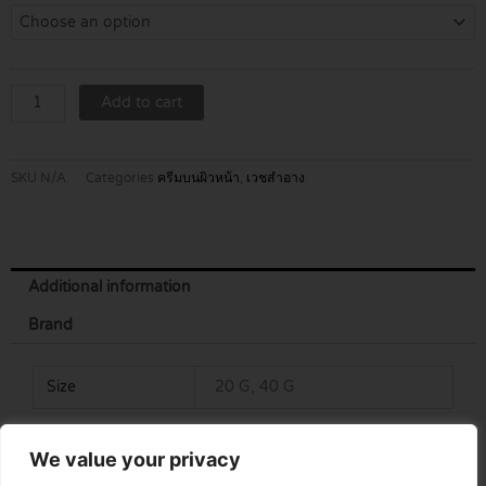
FORTE
CREAM
quantity
Add to cart
SKU
N/A
Categories
ครีมบนผิวหน้า
,
เวชสำอาง
Additional information
Brand
Size
20 G, 40 G
We value your privacy