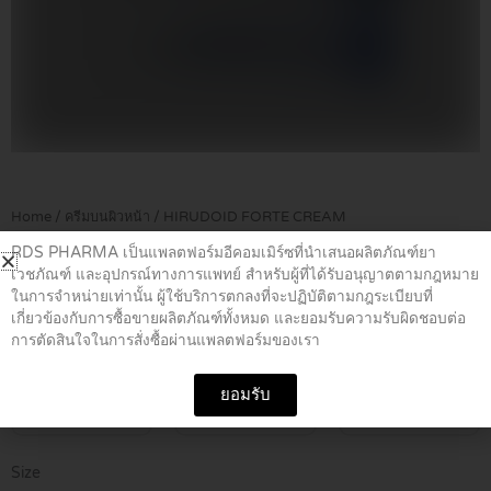
Home
/
ครีมบนผิวหน้า
/ HIRUDOID FORTE CREAM
RDS PHARMA เป็นแพลตฟอร์มอีคอมเมิร์ซที่นำเสนอผลิตภัณฑ์ยา
เวชภัณฑ์ และอุปกรณ์ทางการแพทย์ สำหรับผู้ที่ได้รับอนุญาตตามกฎหมาย
HIRUDOID FORTE CREAM
ในการจำหน่ายเท่านั้น ผู้ใช้บริการตกลงที่จะปฏิบัติตามกฎระเบียบที่
เกี่ยวข้องกับการซื้อขายผลิตภัณฑ์ทั้งหมด และยอมรับความรับผิดชอบต่อ
การตัดสินใจในการสั่งซื้อผ่านแพลตฟอร์มของเรา
Price
฿
229.00
–
฿
290.00
range:
฿229.00
ยอมรับ
ชิ้น
โหล
ลัง
through
฿290.00
HIRUDOID
Size