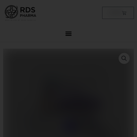
Skip
to
Cart
฿
0.00
content