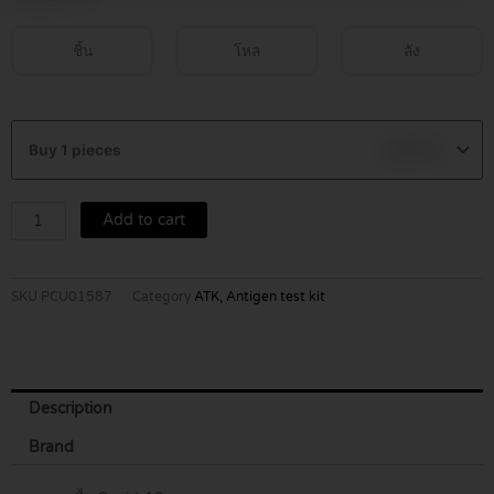
ชิ้น
โหล
ลัง
Hip
Biotech
Buy 1 pieces
฿
50.00
Covid
19
Antigen
Add to cart
test
Saliva
Specimen
SKU
PCU01587
Category
ATK, Antigen test kit
quantity
Description
Brand