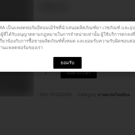
฿
290.00
ชิ้น
โหล
เป็นแพลตฟอร์มอีคอมเมิร์ซที่นำเสนอผลิตภัณฑ์ยา เวชภัณฑ์ และอุ
ผู้ที่ได้รับอนุญาตตามกฎหมายในการจำหน่ายเท่านั้น ผู้ใช้บริการตกลงที
เกี่ยวข้องกับการซื้อขายผลิตภัณฑ์ทั้งหมด และยอมรับความรับผิดชอบต่
GAVISCON
อผ่านแพลตฟอร์มของเรา
SUSPENSION
Buy 1 pieces
150
ยอมรับ
ML
quantity
Add to cart
SKU
PCO02081
Category
ยาลดกรดไหลย้อน