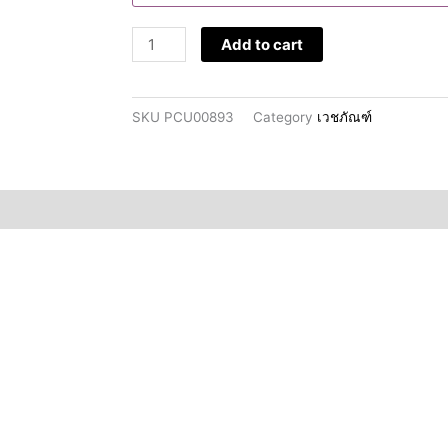
support
quantity
Add to cart
SKU
PCU00893
Category
เวชภัณฑ์