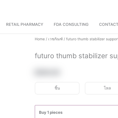
RETAIL PHARMACY
FDA CONSULTING
CONTACT
Home
/
เวชภัณฑ์
/ futuro thumb stabilizer suppor
futuro thumb stabilizer s
฿
690.00
ชิ้น
โหล
futuro
thumb
Buy 1 pieces
stabilizer