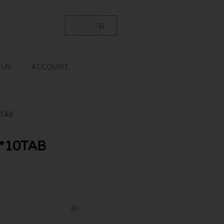
Cart
฿
0.00
 US
ACCOUNT
0TAB
*10TAB
ลัง