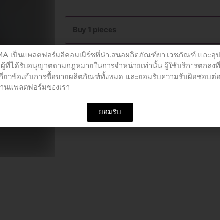
FERMASIAN
200MG
Buy 1 pieces
100*10TAB
quantity
เป็นแพลตฟอร์มอีคอมเมิร์ซที่นำเสนอผลิตภัณฑ์ยา เวชภัณฑ์ และอุ
Add to cart
ผู้ที่ได้รับอนุญาตตามกฎหมายในการจำหน่ายเท่านั้น ผู้ใช้บริการตกลงที
เกี่ยวข้องกับการซื้อขายผลิตภัณฑ์ทั้งหมด และยอมรับความรับผิดชอบต่
อผ่านแพลตฟอร์มของเรา
SKU
PCU01196
Category
ยาโลหิต
ยอมรับ