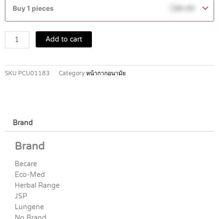
mask
Buy 1 pieces
฿
99.00
quantity
Add to cart
SKU
PCU01183
Category
หน้ากากอนามัย
Brand
Brand
Becare
Eco-Med
Herbal Range
JSP
Lungene
No Brand