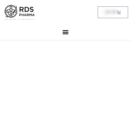
Skip
to
Cart
฿
0.00
content