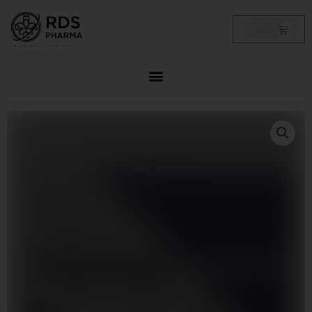
Skip
to
Cart
฿
0.00
content