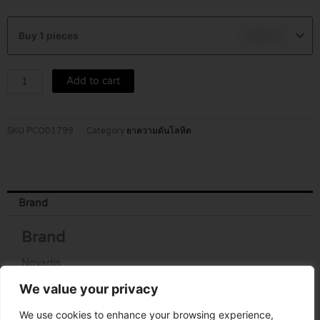
EXFORGE
5
Buy 1 pieces
฿
790.00
MG/160
MG
TABLETS
Add to cart
14'S
quantity
SKU
PCO01799
Category
ยาความดันโลหิต
Brand
Brand
Novartis
We value your privacy
We use cookies to enhance your browsing experience,