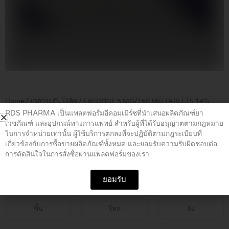
Home
/
ยาความดันโลหิต
/ EXFORGE 5 MG/160 MG TABLETS 14’S
RDS PHARMA เป็นแพลตฟอร์มอีคอมเมิร์ซที่นำเสนอผลิตภัณฑ์ยา
เวชภัณฑ์ และอุปกรณ์ทางการแพทย์ สำหรับผู้ที่ได้รับอนุญาตตามกฎหมาย
EXFORGE 5 MG/160 MG TABLETS
ในการจำหน่ายเท่านั้น ผู้ใช้บริการตกลงที่จะปฏิบัติตามกฎระเบียบที่
เกี่ยวข้องกับการซื้อขายผลิตภัณฑ์ทั้งหมด และยอมรับความรับผิดชอบต่อ
14’S
การตัดสินใจในการสั่งซื้อผ่านแพลตฟอร์มของเรา
฿
790.00
ยอมรับ
ชิ้น
โหล
ลัง