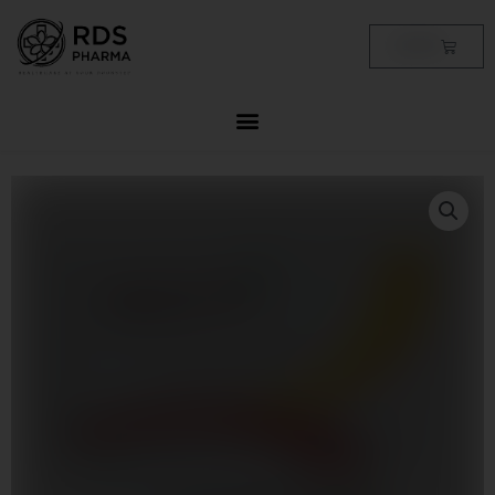
Skip
to
Cart
฿
0.00
content