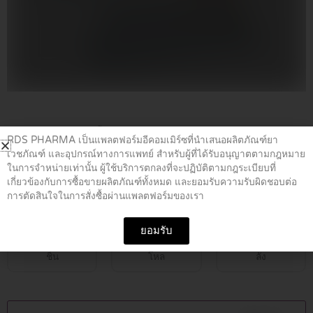
Home
/
ยาคลายกล้ามเนื้อ
/ DEOLIN 40 MG TABLETS 10’S
RDS PHARMA เป็นแพลตฟอร์มอีคอมเมิร์ซที่นำเสนอผลิตภัณฑ์ยา
เวชภัณฑ์ และอุปกรณ์ทางการแพทย์ สำหรับผู้ที่ได้รับอนุญาตตามกฎหมาย
ในการจำหน่ายเท่านั้น ผู้ใช้บริการตกลงที่จะปฏิบัติตามกฎระเบียบที่
DEOLIN 40 MG TABLETS 10’S
เกี่ยวข้องกับการซื้อขายผลิตภัณฑ์ทั้งหมด และยอมรับความรับผิดชอบต่อ
การตัดสินใจในการสั่งซื้อผ่านแพลตฟอร์มของเรา
฿
25.00
ยอมรับ
ชิ้น
โหล
ลัง
DEOLIN
40