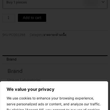
Buy 1 pieces
฿
25.00
MG
TABLETS
10'S
Add to cart
quantity
SKU
PCO01288
Category
ยาคลายกล้ามเนื้อ
Brand
Brand
Unison Laboratories
We value your privacy
We use cookies to enhance your browsing experience,
serve personalized ads or content, and analyze our traffic.
By clicking "Accept All", you consent to our use of cookies.