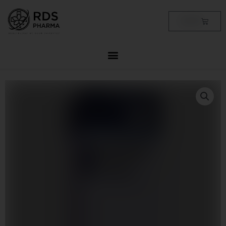
Skip
to
Cart
฿
0.00
content