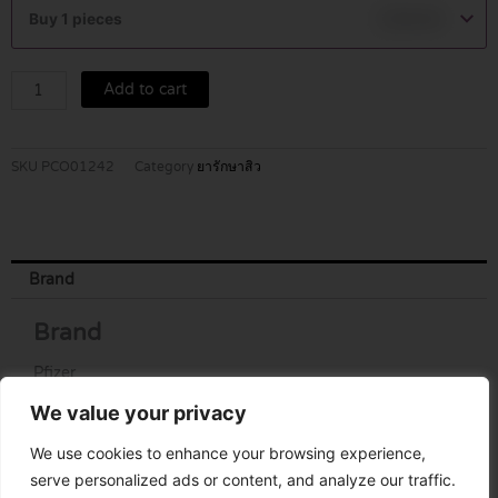
T
Buy 1 pieces
฿
129.00
10CC.
quantity
Add to cart
SKU
PCO01242
Category
ยารักษาสิว
Brand
Brand
Pfizer
We value your privacy
We use cookies to enhance your browsing experience,
serve personalized ads or content, and analyze our traffic.