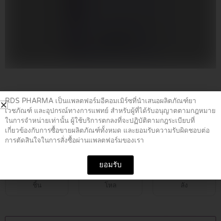
Home
/
ยารักษาสิว
/ DALACIN-T 10CC.
RDS PHARMA เป็นแพลตฟอร์มอีคอมเมิร์ซที่นำเสนอผลิตภัณฑ์ยา
เวชภัณฑ์ และอุปกรณ์ทางการแพทย์ สำหรับผู้ที่ได้รับอนุญาตตามกฎหมาย
ในการจำหน่ายเท่านั้น ผู้ใช้บริการตกลงที่จะปฏิบัติตามกฎระเบียบที่
DALACIN-T 10CC.
เกี่ยวข้องกับการซื้อขายผลิตภัณฑ์ทั้งหมด และยอมรับความรับผิดชอบต่อ
การตัดสินใจในการสั่งซื้อผ่านแพลตฟอร์มของเรา
฿
129.00
ยอมรับ
ชิ้น
โหล
ลัง
DALACIN-