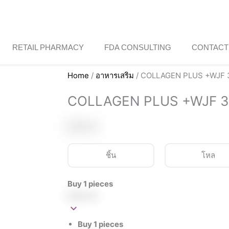
RETAIL PHARMACY
FDA CONSULTING
CONTACT
Home
/
อาหารเสริม
/ COLLAGEN PLUS +WJF 
COLLAGEN PLUS +WJF 3
฿
590.00
ชิ้น
โหล
COLLAGEN
Buy 1 pieces
PLUS
฿
590.00
+WJF
30*S
Buy 1 pieces