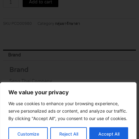
Add to cart
quantity
SKU
PCO00980
Category
กลุ่มยารักษาตา
Brand
Brand
Seng Thai Company
We value your privacy
We use cookies to enhance your browsing experience,
serve personalized ads or content, and analyze our traffic.
By clicking "Accept All", you consent to our use of cookies.
Customize
Reject All
Accept All