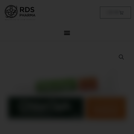
Skip
to
Cart
฿
0.00
content