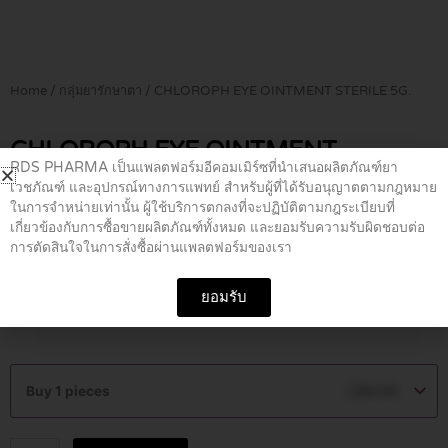
Home
/
กลุ่มยารักษาตา
/ CHLOROPH EYE OINTMENT STERILE 5G.
CHLOROPH EYE OINTMENT
RDS PHARMA เป็นแพลตฟอร์มอีคอมเมิร์ซที่นำเสนอผลิตภัณฑ์ยา
STERILE 5G.
เวชภัณฑ์ และอุปกรณ์ทางการแพทย์ สำหรับผู้ที่ได้รับอนุญาตตามกฎหมาย
ในการจำหน่ายเท่านั้น ผู้ใช้บริการตกลงที่จะปฏิบัติตามกฎระเบียบที่
เกี่ยวข้องกับการซื้อขายผลิตภัณฑ์ทั้งหมด และยอมรับความรับผิดชอบต่อ
฿
69.00
การตัดสินใจในการสั่งซื้อผ่านแพลตฟอร์มของเรา
ยอมรับ
ชิ้น
โหล
ลัง
CHLOROPH
EYE
Buy 1 pieces
฿
69.00
OINTMENT
STERILE
5G.