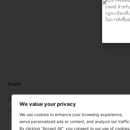
RDS PHARMA 
แพทย์ สำหรับ
กฎระเบียบที่
ในการสั่งซื้
Brand
Brand
We value your privacy
Abbott
We use cookies to enhance your browsing experience,
serve personalized ads or content, and analyze our traffic
By clicking "Accept All", you consent to our use of cookies