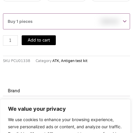
BESTCARE
ชุด
Buy 1 pieces
฿
390.00
ทดสอบ
แอนติเจน
covid-
Add to cart
19
แบบ
รวดเร็ว
SKU
PCU01338
Category
ATK, Antigen test kit
quantity
Brand
Brand
We value your privacy
Bestcare
We use cookies to enhance your browsing experience,
serve personalized ads or content, and analyze our traffic.