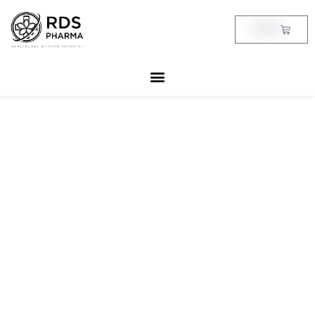
Skip
to
Cart
฿
0.00
content